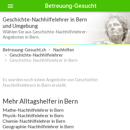
Betreuung-Gesucht
menu
Geschichte-Nachhilfelehrer in Bern
und Umgebung
Wählen Sie aus Geschichte-Nachhilfelehrer-
Angeboten in Bern.
Betreuung-Gesucht.ch
Nachhilfen
Geschichte-Nachhilfelehrer
Geschichte-Nachhilfelehrer in Bern
Es wurden noch keine Angebote von Geschichte-
Nachhilfelehrern in Bern erstellt.
Mehr Alltagshelfer in Bern
Mathe-Nachhilfelehrer in Bern
Physik-Nachhilfelehrer in Bern
Chemie-Nachhilfelehrer in Bern
Geographie-Nachhilfelehrer in Bern