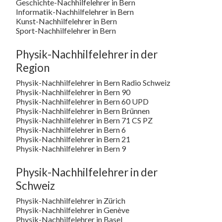
Geschichte-Nachhilfelehrer in Bern
Informatik-Nachhilfelehrer in Bern
Kunst-Nachhilfelehrer in Bern
Sport-Nachhilfelehrer in Bern
Physik-Nachhilfelehrer in der
Region
Physik-Nachhilfelehrer in Bern Radio Schweiz
Physik-Nachhilfelehrer in Bern 90
Physik-Nachhilfelehrer in Bern 60 UPD
Physik-Nachhilfelehrer in Bern Brünnen
Physik-Nachhilfelehrer in Bern 71 CS PZ
Physik-Nachhilfelehrer in Bern 6
Physik-Nachhilfelehrer in Bern 21
Physik-Nachhilfelehrer in Bern 9
Physik-Nachhilfelehrer in der
Schweiz
Physik-Nachhilfelehrer in Zürich
Physik-Nachhilfelehrer in Genève
Physik-Nachhilfelehrer in Basel