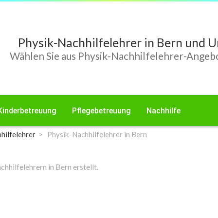
Physik-Nachhilfelehrer in Bern und
Wählen Sie aus Physik-Nachhilfelehrer-Angebo
Kinderbetreuung
Pflegebetreuung
Nachhilfe
hilfelehrer
Physik-Nachhilfelehrer in Bern
hilfelehrern in Bern erstellt.