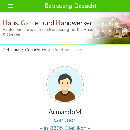
Betreuung-Gesucht
menu
H
aus,
G
arten und
H
andwerker
Finden Sie die passende Betreuung für Ihr Haus
& Garten.
Betreuung-Gesucht.ch
Rund ums Haus
ArmandoM
Gärtner
– in
8305 Dietlikon
–