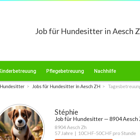
Job für Hundesitter in Aesch 
Kinderbetreuung
Pflegebetreuung
Nachhilfe
 Hundesitter
Jobs für Hundesitter in Aesch ZH
Tagesbetreuun
Stéphie
Job für Hundesitter
— 8904 Aesch 
8904 Aesch Zh
57 Jahre |
10CHF-50CHF pro Stunde