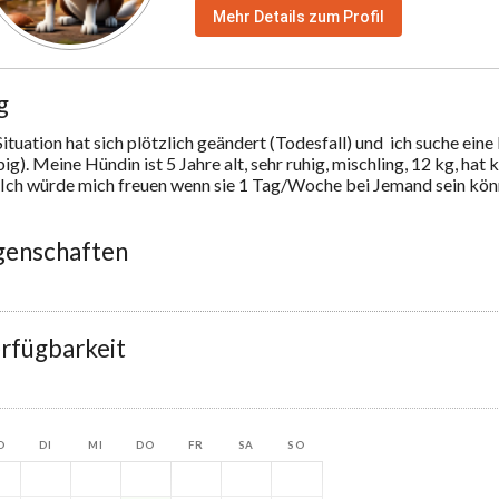
Mehr Details zum Profil
g
ituation hat sich plötzlich geändert (Todesfall) und  ich suche eine
g). Meine Hündin ist 5 Jahre alt, sehr ruhig, mischling, 12 kg, hat 
Ich würde mich freuen wenn sie 1 Tag/Woche bei Jemand sein könn
genschaften
rfügbarkeit
O
DI
MI
DO
FR
SA
SO