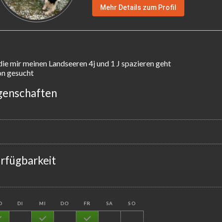
Mehr Details zum Profil
die mir meinen Landseeren 4j und 1 J spazieren geht

n gesucht
genschaften
rfügbarkeit
O
DI
MI
DO
FR
SA
SO