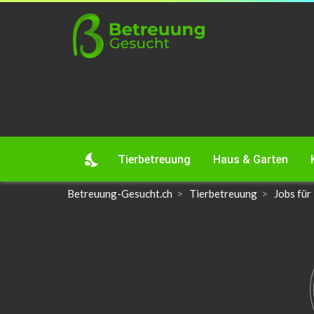
nights_stay
Tierbetreuung
Haus & Garten
Betreuung-Gesucht.ch
Tierbetreuung
Jobs für