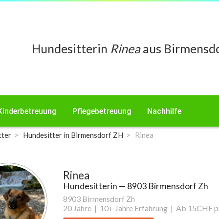
Hundesitterin
Rinea
aus Birmensdo
Kinderbetreuung
Pflegebetreuung
Nachhilfe
tter
Hundesitter in Birmensdorf ZH
Rinea
Rinea
Hundesitterin
— 8903 Birmensdorf Zh
8903 Birmensdorf Zh
20 Jahre |
10+ Jahre Erfahrung |
Ab 15CHF pr