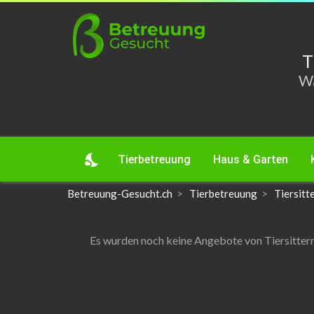
T
Wä
nights_stay
Tierbetreuung
Haus & Garten
Betreuung-Gesucht.ch
Tierbetreuung
Tiersitte
Es wurden noch keine Angebote von Tiersittern f