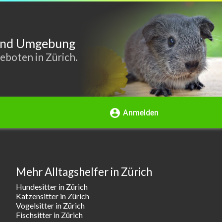
h und Umgebung
geboten in Zürich.
account_circle
Anmelden
Mehr Alltagshelfer in Zürich
Hundesitter in Zürich
Katzensitter in Zürich
Vogelsitter in Zürich
Fischsitter in Zürich