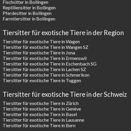
Fischsitter in Bollingen
Reptiliensitter in Bollingen
Pferdesitter in Bollingen
Farmtiersitter in Bollingen
Tiersitter für exotische Tiere in der Region
Tiersitter für exotische Tiere in Wagen
Tiersitter für exotische Tiere in Wangen SZ
Tiersitter für exotische Tiere in Jona
Tiersitter für exotische Tiere in Ermenswil
Tiersitter für exotische Tiere in Eschenbach SG
Tiersitter für exotische Tiere in Lachen SZ
Tiersitter für exotische Tiere in Schmerikon
Tiersitter für exotische Tiere in Tuggen
Tiersitter für exotische Tiere in der Schweiz
Tiersitter für exotische Tiere in Zürich
Tiersitter für exotische Tiere in Genève
Tiersitter für exotische Tiere in Basel
Tiersitter für exotische Tiere in Lausanne
Tiersitter für exotische Tiere in Bern