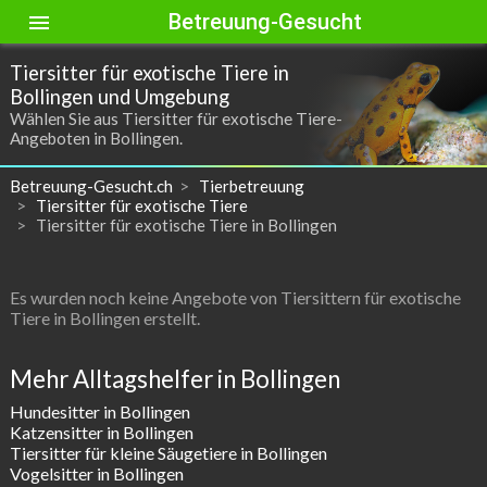
Betreuung-Gesucht
menu
Tiersitter für exotische Tiere in
Bollingen und Umgebung
Wählen Sie aus Tiersitter für exotische Tiere-
Angeboten in Bollingen.
Betreuung-Gesucht.ch
Tierbetreuung
Tiersitter für exotische Tiere
Tiersitter für exotische Tiere in Bollingen
Es wurden noch keine Angebote von Tiersittern für exotische
Tiere in Bollingen erstellt.
Mehr Alltagshelfer in Bollingen
Hundesitter in Bollingen
Katzensitter in Bollingen
Tiersitter für kleine Säugetiere in Bollingen
Vogelsitter in Bollingen