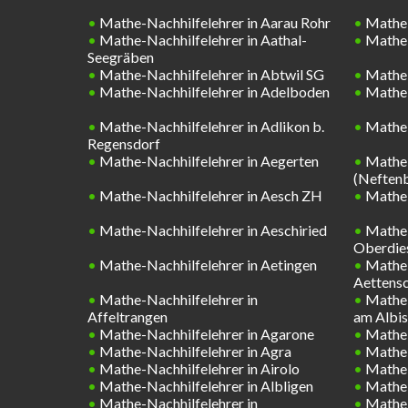
•
Mathe-Nachhilfelehrer in Aarau Rohr
•
Mathe-
•
Mathe-Nachhilfelehrer in Aathal-
•
Mathe-
Seegräben
•
Mathe-Nachhilfelehrer in Abtwil SG
•
Mathe-
•
Mathe-Nachhilfelehrer in Adelboden
•
Mathe-
•
Mathe-Nachhilfelehrer in Adlikon b.
•
Mathe-N
Regensdorf
•
Mathe-Nachhilfelehrer in Aegerten
•
Mathe-
(Neften
•
Mathe-Nachhilfelehrer in Aesch ZH
•
Mathe-
•
Mathe-Nachhilfelehrer in Aeschiried
•
Mathe-
Oberdie
•
Mathe-Nachhilfelehrer in Aetingen
•
Mathe-
Aettensc
•
Mathe-Nachhilfelehrer in
•
Mathe-
Affeltrangen
am Albis
•
Mathe-Nachhilfelehrer in Agarone
•
Mathe-
•
Mathe-Nachhilfelehrer in Agra
•
Mathe-
•
Mathe-Nachhilfelehrer in Airolo
•
Mathe-
•
Mathe-Nachhilfelehrer in Albligen
•
Mathe-
•
Mathe-Nachhilfelehrer in
•
Mathe-