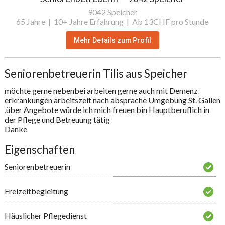
9042 Speicher
65 Jahre |
10+ Jahre Erfahrung |
Ab 13CHF pro Stunde
Mehr Details zum Profil
Seniorenbetreuerin Tilis aus Speicher
möchte gerne nebenbei arbeiten gerne auch mit Demenz 
erkrankungen arbeitszeit nach absprache Umgebung St. Gallen 
,über Angebote würde ich mich freuen bin Hauptberuflich in 
der Pflege und Betreuung tätig

Danke
Eigenschaften
Seniorenbetreuerin
Freizeitbegleitung
Häuslicher Pflegedienst