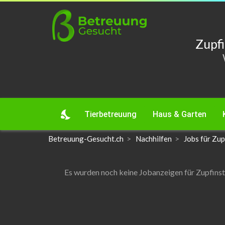
Zupf
nights_stay
Tierbetreuung
Haus & Garten
Betreuung-Gesucht.ch
Nachhilfen
Jobs für Zup
Es wurden noch keine Jobanzeigen für Zupfinst