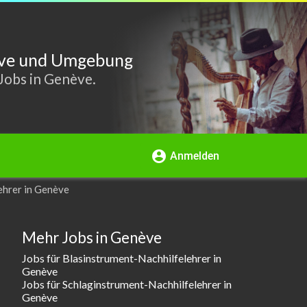
nève und Umgebung
Jobs in Genève.
account_circle
Anmelden
ehrer in Genève
Mehr Jobs in Genève
Jobs für Blasinstrument-Nachhilfelehrer in
Genève
Jobs für Schlaginstrument-Nachhilfelehrer in
Genève