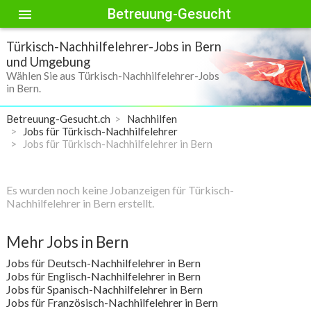
Betreuung-Gesucht
menu
Türkisch-Nachhilfelehrer-Jobs in Bern
und Umgebung
Wählen Sie aus Türkisch-Nachhilfelehrer-Jobs
in Bern.
Betreuung-Gesucht.ch
Nachhilfen
Jobs für Türkisch-Nachhilfelehrer
Jobs für Türkisch-Nachhilfelehrer in Bern
Es wurden noch keine Jobanzeigen für Türkisch-
Nachhilfelehrer in Bern erstellt.
Mehr Jobs in Bern
Jobs für Deutsch-Nachhilfelehrer in Bern
Jobs für Englisch-Nachhilfelehrer in Bern
Jobs für Spanisch-Nachhilfelehrer in Bern
Jobs für Französisch-Nachhilfelehrer in Bern