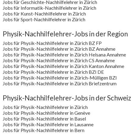
Jobs für Geschichte-Nachhilfelehrer in Zürich
Jobs für Informatik-Nachhilfelehrer in Zürich
Jobs für Kunst-Nachhilfelehrer in Zürich
Jobs für Sport-Nachhilfelehrer in Zürich
Physik-Nachhilfelehrer-Jobs in der Region
Jobs für Physik-Nachhilfelehrer in Zürich BZ FP
Jobs für Physik-Nachhilfelehrer in Zürich BZ Annahme
Jobs für Physik-Nachhilfelehrer in Zürich Helsana Annahme
Jobs für Physik-Nachhilfelehrer in Zürich CS Annahme
Jobs für Physik-Nachhilfelehrer in Zürich Kanton Annahme
Jobs für Physik-Nachhilfelehrer in Zürich BZI DE
Jobs für Physik-Nachhilfelehrer in Zürich-Mülligen BZI
Jobs für Physik-Nachhilfelehrer in Zürich Briefzentrum
Physik-Nachhilfelehrer-Jobs in der Schweiz
Jobs für Physik-Nachhilfelehrer in Zürich
Jobs für Physik-Nachhilfelehrer in Genève
Jobs für Physik-Nachhilfelehrer in Basel
Jobs für Physik-Nachhilfelehrer in Lausanne
Jobs für Physik-Nachhilfelehrer in Bern