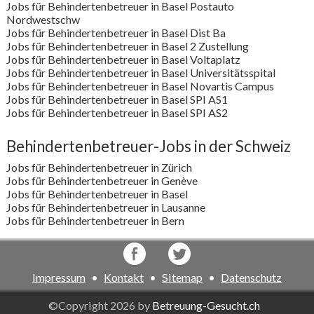
Jobs für Behindertenbetreuer in Basel Postauto
Nordwestschw
Jobs für Behindertenbetreuer in Basel Dist Ba
Jobs für Behindertenbetreuer in Basel 2 Zustellung
Jobs für Behindertenbetreuer in Basel Voltaplatz
Jobs für Behindertenbetreuer in Basel Universitätsspital
Jobs für Behindertenbetreuer in Basel Novartis Campus
Jobs für Behindertenbetreuer in Basel SPI AS1
Jobs für Behindertenbetreuer in Basel SPI AS2
Behindertenbetreuer-Jobs in der Schweiz
Jobs für Behindertenbetreuer in Zürich
Jobs für Behindertenbetreuer in Genève
Jobs für Behindertenbetreuer in Basel
Jobs für Behindertenbetreuer in Lausanne
Jobs für Behindertenbetreuer in Bern
Impressum
•
Kontakt
•
Sitemap
•
Datenschutz
©Copyright 2026 by
Betreuung-Gesucht.ch