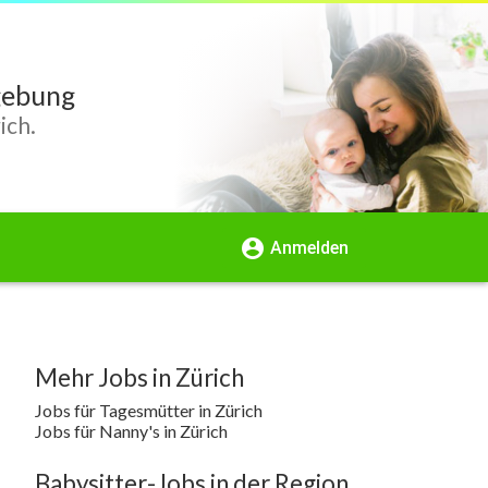
gebung
ich.
account_circle
Anmelden
Mehr Jobs in Zürich
Jobs für Tagesmütter in Zürich
Jobs für Nanny's in Zürich
Babysitter-Jobs in der Region