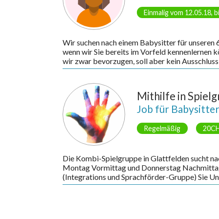
Einmalig vom 12.05.18, b
Wir suchen nach einem Babysitter für unseren 
wenn wir Sie bereits im Vorfeld kennenlernen 
wir zwar bevorzugen, soll aber kein Ausschlussk
Mithilfe in Spiel
Job für Babysitte
Regelmäßig
20CH
Die Kombi-Spielgruppe in Glattfelden sucht n
Montag Vormittag und Donnerstag Nachmittag e
(Integrations und Sprachförder-Gruppe) Sie Unte