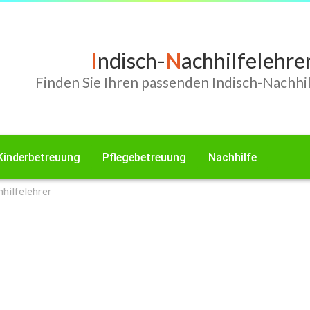
I
ndisch-
N
achhilfelehre
Finden Sie Ihren passenden Indisch-Nachhil
Kinderbetreuung
Pflegebetreuung
Nachhilfe
hilfelehrer