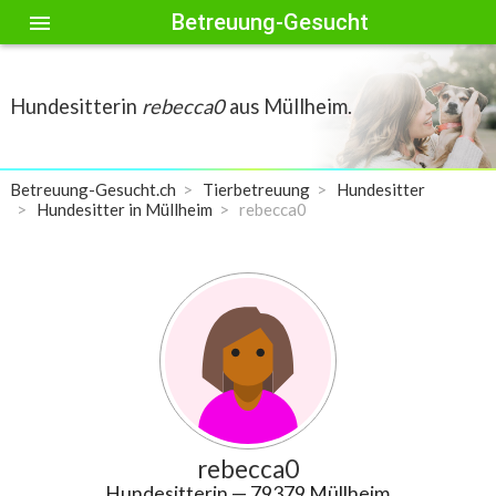
Betreuung-Gesucht
menu
Hundesitterin
rebecca0
aus Müllheim.
Betreuung-Gesucht.ch
Tierbetreuung
Hundesitter
Hundesitter in Müllheim
rebecca0
rebecca0
Hundesitterin
— 79379 Müllheim