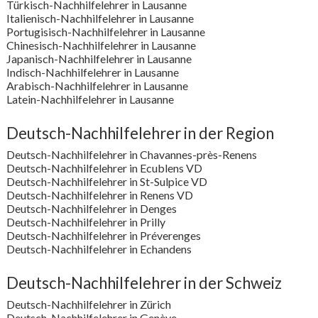
Türkisch-Nachhilfelehrer in Lausanne
Italienisch-Nachhilfelehrer in Lausanne
Portugisisch-Nachhilfelehrer in Lausanne
Chinesisch-Nachhilfelehrer in Lausanne
Japanisch-Nachhilfelehrer in Lausanne
Indisch-Nachhilfelehrer in Lausanne
Arabisch-Nachhilfelehrer in Lausanne
Latein-Nachhilfelehrer in Lausanne
Deutsch-Nachhilfelehrer in der Region
Deutsch-Nachhilfelehrer in Chavannes-près-Renens
Deutsch-Nachhilfelehrer in Ecublens VD
Deutsch-Nachhilfelehrer in St-Sulpice VD
Deutsch-Nachhilfelehrer in Renens VD
Deutsch-Nachhilfelehrer in Denges
Deutsch-Nachhilfelehrer in Prilly
Deutsch-Nachhilfelehrer in Préverenges
Deutsch-Nachhilfelehrer in Echandens
Deutsch-Nachhilfelehrer in der Schweiz
Deutsch-Nachhilfelehrer in Zürich
Deutsch-Nachhilfelehrer in Genève