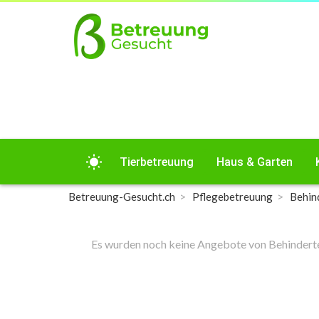
wb_sunny
Tierbetreuung
Haus & Garten
Betreuung-Gesucht.ch
Pflegebetreuung
Behin
Es wurden noch keine Angebote von Behinderten