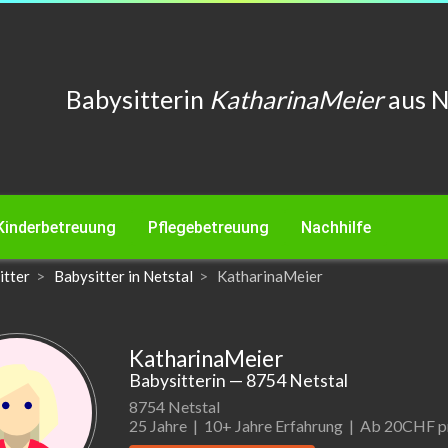
Babysitterin
KatharinaMeier
aus N
Kinderbetreuung
Pflegebetreuung
Nachhilfe
itter
Babysitter in Netstal
KatharinaMeier
KatharinaMeier
Babysitterin
— 8754 Netstal
8754 Netstal
25 Jahre |
10+ Jahre Erfahrung |
Ab 20CHF pr