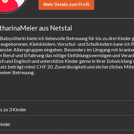
Mehr Details zum Profil
tharinaMeier aus Netstal
abysitterin biete ich liebevolle Betreuung für bis zu drei Kinder gl
ugeborenen, Kleinkindern, Vorschul- und Schulkindern kann ich fle
enster Altersgruppen eingehen. Besonders im Umgang mit kranken 
n Beruf und Erfahrung das nötige Einfühlungsvermögen und Vera
ch und Englisch und unterstütze Kinder gerne in ihrer Entwicklung 
tz beträgt mind. CHF 20. Zuverlässigkeit und ein herzliches Mitei
meiner Betreuung.
is zu 3 Kinder
inder