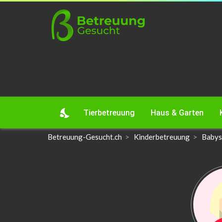
nights_stay
Tierbetreuung
Haus & Garten
Betreuung-Gesucht.ch
Kinderbetreuung
Babys